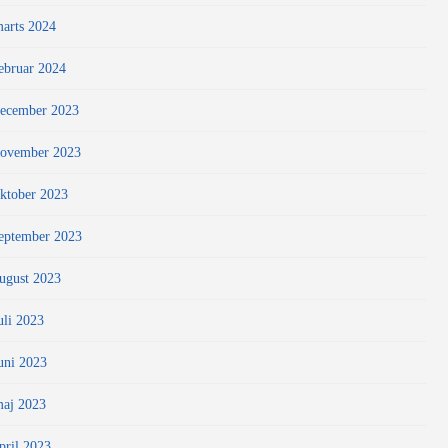
arts 2024
ebruar 2024
ecember 2023
ovember 2023
ktober 2023
eptember 2023
ugust 2023
uli 2023
uni 2023
aj 2023
pril 2023