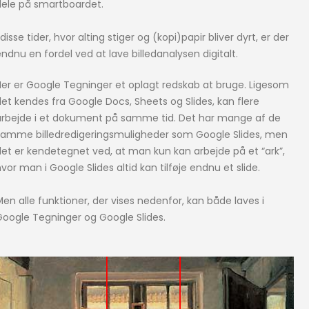
dele på smartboardet.
 disse tider, hvor alting stiger og (kopi)papir bliver dyrt, er der
ndnu en fordel ved at lave billedanalysen digitalt.
Her er Google Tegninger et oplagt redskab at bruge. Ligesom
et kendes fra Google Docs, Sheets og Slides, kan flere
arbejde i et dokument på samme tid. Det har mange af de
samme billedredigeringsmuligheder som Google Slides, men
det er kendetegnet ved, at man kun kan arbejde på et “ark”,
vor man i Google Slides altid kan tilføje endnu et slide.
en alle funktioner, der vises nedenfor, kan både laves i
Google Tegninger og Google Slides.