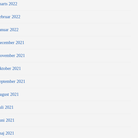
arts 2022
ebruar 2022
anuar 2022
ecember 2021
ovember 2021
ktober 2021
eptember 2021
ugust 2021
uli 2021
uni 2021
aj 2021