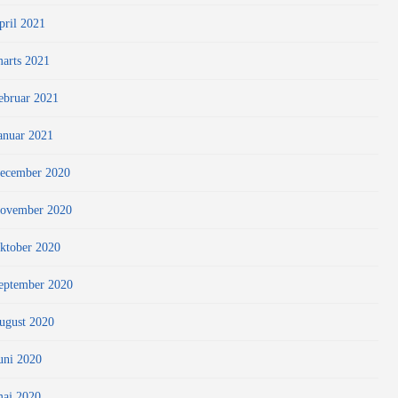
pril 2021
arts 2021
ebruar 2021
anuar 2021
ecember 2020
ovember 2020
ktober 2020
eptember 2020
ugust 2020
uni 2020
aj 2020