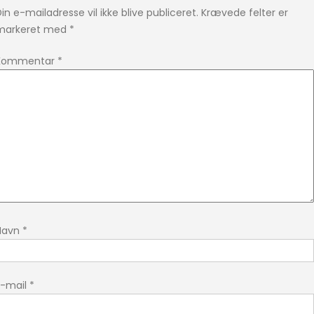
in e-mailadresse vil ikke blive publiceret.
Krævede felter er
markeret med
*
Kommentar
*
Navn
*
E-mail
*