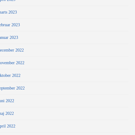
arts 2023
ebruar 2023
anuar 2023
ecember 2022
ovember 2022
ktober 2022
eptember 2022
uni 2022
aj 2022
pril 2022