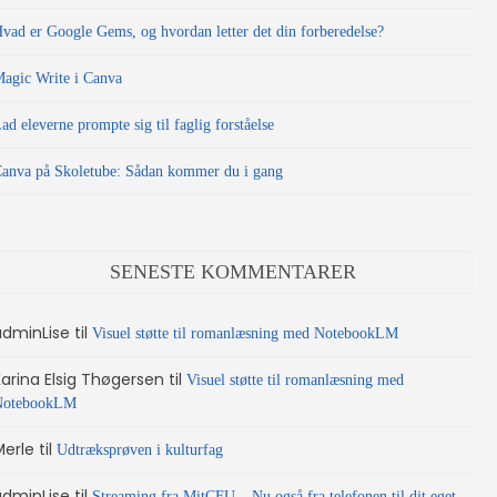
vad er Google Gems, og hvordan letter det din forberedelse?
agic Write i Canva
ad eleverne prompte sig til faglig forståelse
anva på Skoletube: Sådan kommer du i gang
SENESTE KOMMENTARER
adminLise
til
Visuel støtte til romanlæsning med NotebookLM
Karina Elsig Thøgersen
til
Visuel støtte til romanlæsning med
NotebookLM
Merle
til
Udtræksprøven i kulturfag
adminLise
til
Streaming fra MitCFU – Nu også fra telefonen til dit eget