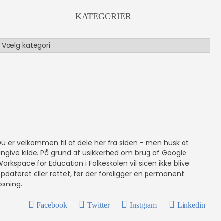
KATEGORIER
ategorier
Du er velkommen til at dele her fra siden - men husk at
angive kilde. På grund af usikkerhed om brug af Google
orkspace for Education i Folkeskolen vil siden ikke blive
pdateret eller rettet, før der foreligger en permanent
øsning.
Facebook
Twitter
Instgram
Linkedin