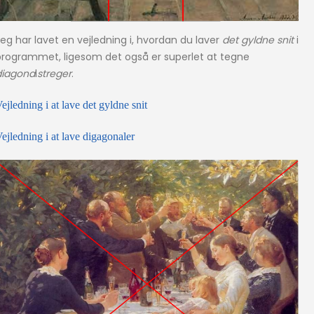
eg har lavet en vejledning i, hvordan du laver
det gyldne snit
i
programmet, ligesom det også er superlet at tegne
diagona
l
streger
.
ejledning i at lave det gyldne snit
ejledning i at lave digagonaler